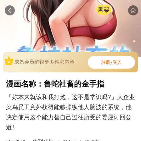
書架
成為会员解锁更多精彩内容~
註册/登入
漫画名称：鲁蛇社畜的金手指
「妳本来就该和我打炮，这不是常识吗?」大企业
菜鸟员工意外获得能够操纵他人脑波的系统，他
决定使用这个能力替自己过往所受的委屈讨回公
道!