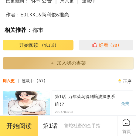
休刊公告
已更新到：
|
周六更 |
連載中
作者：EOLKKI&尚利俊&推亮
相关推荐：
都市
开始阅读
好看
(第1话)
(33)
+ 加入我の書架
周六更
| 連載中 (81)
正序
第1话 万年菜鸟得到脑波操纵系
免费
统!?
2025/03/08
开始阅读
第1话
鲁蛇社畜的金手指
第2话 上班不穿内裤是常识
首頁
免费