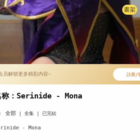
書架
会员解锁更多精彩内容~
註册/
：Serinide - Mona
全部
：
|
全集 |
已完結
inide - Mona