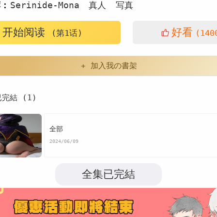
荐：
Serinide-Mona
真人
写真
开始阅读
好看
(第1话)
(140
+ 加入我の書架
已完結 (1)
全部
2024/06/09
全集已完結